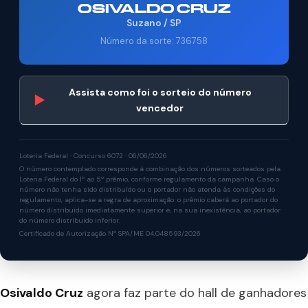
OSIVALDO CRUZ
Suzano / SP
Número da sorte: 736758
Assista como foi o sorteio do número
▶
vencedor
Loteria Federal · Concurso 6072 · 06/06/2026
O número contemplado corresponde à combinação dos números sorteados pela
Loteria Federal do 1º ao 5º prêmio, conforme regulamento da campanha. Caso o
número não tenha sido distribuído ou o portador não atenda às condições do
regulamento, aplica-se a regra de aproximação: o prêmio caberá ao portador do
número distribuído imediatamente superior e, na sua inexistência, ao portador
do número distribuído inferior.
Certificado de Autorização Nº SPA/ME 04.048593/2026
Osivaldo Cruz
agora faz parte do hall de ganhadores