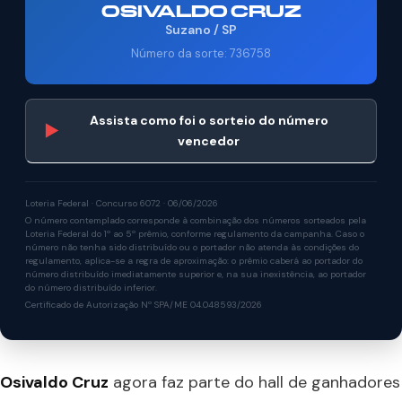
OSIVALDO CRUZ
Suzano / SP
Número da sorte: 736758
Assista como foi o sorteio do número
▶
vencedor
Loteria Federal · Concurso 6072 · 06/06/2026
O número contemplado corresponde à combinação dos números sorteados pela
Loteria Federal do 1º ao 5º prêmio, conforme regulamento da campanha. Caso o
número não tenha sido distribuído ou o portador não atenda às condições do
regulamento, aplica-se a regra de aproximação: o prêmio caberá ao portador do
número distribuído imediatamente superior e, na sua inexistência, ao portador
do número distribuído inferior.
Certificado de Autorização Nº SPA/ME 04.048593/2026
Osivaldo Cruz
agora faz parte do hall de ganhadores