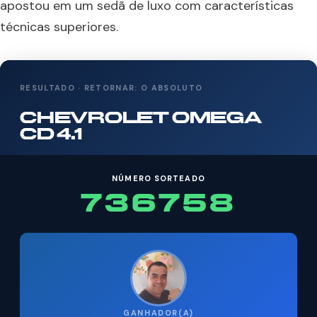
apostou em um sedã de luxo com características
técnicas superiores.
RESULTADO · RETORNAR: O ABSOLUTO
CHEVROLET OMEGA
CD 4.1
NÚMERO SORTEADO
736758
GANHADOR(A)