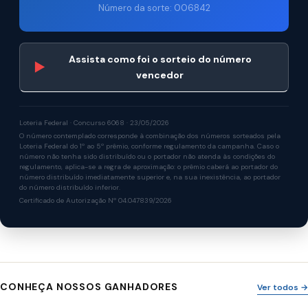
Número da sorte: 006842
Assista como foi o sorteio do número
▶
vencedor
Loteria Federal · Concurso 6068 · 23/05/2026
O número contemplado corresponde à combinação dos números sorteados pela
Loteria Federal do 1º ao 5º prêmio, conforme regulamento da campanha. Caso o
número não tenha sido distribuído ou o portador não atenda às condições do
regulamento, aplica-se a regra de aproximação: o prêmio caberá ao portador do
número distribuído imediatamente superior e, na sua inexistência, ao portador
do número distribuído inferior.
Certificado de Autorização Nº 04.047839/2026
CONHEÇA NOSSOS GANHADORES
Ver todos →