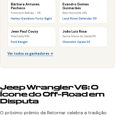
Bárbara Antunes
Evandro Gomes
Pacheco
Guimarães
Francisco Beltrão – PR
Belo Horizonte, MG
Harley-Davidson Forty-Eight
Land Rover Defender 110
Jean Paul Cousy
João Luis Rosa
Machado/MG
Santa Maria do Oeste/PR
Ford Ranger
Chevrolet Opala SS
Ver todos os ganhadores →
Jeep Wrangler V6: O
Ícone do Off-Road em
Disputa
O próximo prêmio da Retornar celebra a tradição