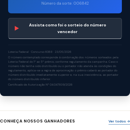
Número da sorte: 006842
Assista como foi o sorteio do número
▶
vencedor
Loteria Federal · Concurso 6068 · 23/05/2026
O número contemplado corresponde à combinação dos números sorteados pela
Loteria Federal do 1º ao 5º prêmio, conforme regulamento da campanha. Caso o
número não tenha sido distribuído ou o portador não atenda às condições do
regulamento, aplica-se a regra de aproximação: o prêmio caberá ao portador do
número distribuído imediatamente superior e, na sua inexistência, ao portador
do número distribuído inferior.
Certificado de Autorização Nº 04.047839/2026
CONHEÇA NOSSOS GANHADORES
Ver todos →