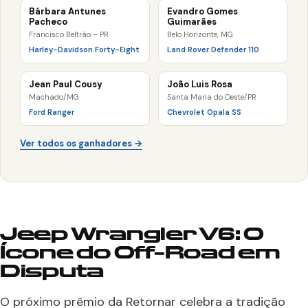
Bárbara Antunes
Evandro Gomes
Pacheco
Guimarães
Francisco Beltrão – PR
Belo Horizonte, MG
Harley-Davidson Forty-Eight
Land Rover Defender 110
Jean Paul Cousy
João Luis Rosa
Machado/MG
Santa Maria do Oeste/PR
Ford Ranger
Chevrolet Opala SS
Ver todos os ganhadores →
Jeep Wrangler V6: O
Ícone do Off-Road em
Disputa
O próximo prêmio da Retornar celebra a tradição