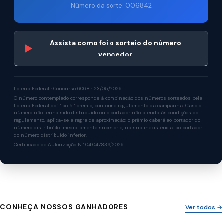
Número da sorte: 006842
Assista como foi o sorteio do número
▶
vencedor
Loteria Federal · Concurso 6068 · 23/05/2026
O número contemplado corresponde à combinação dos números sorteados pela
Loteria Federal do 1º ao 5º prêmio, conforme regulamento da campanha. Caso o
número não tenha sido distribuído ou o portador não atenda às condições do
regulamento, aplica-se a regra de aproximação: o prêmio caberá ao portador do
número distribuído imediatamente superior e, na sua inexistência, ao portador
do número distribuído inferior.
Certificado de Autorização Nº 04.047839/2026
CONHEÇA NOSSOS GANHADORES
Ver todos →