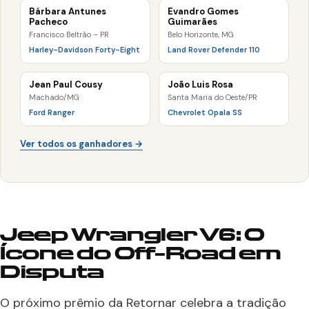
Bárbara Antunes
Evandro Gomes
Pacheco
Guimarães
Francisco Beltrão – PR
Belo Horizonte, MG
Harley-Davidson Forty-Eight
Land Rover Defender 110
Jean Paul Cousy
João Luis Rosa
Machado/MG
Santa Maria do Oeste/PR
Ford Ranger
Chevrolet Opala SS
Ver todos os ganhadores →
Jeep Wrangler V6: O
Ícone do Off-Road em
Disputa
O próximo prêmio da Retornar celebra a tradição