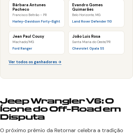
Bárbara Antunes
Evandro Gomes
Pacheco
Guimarães
Francisco Beltrão – PR
Belo Horizonte, MG
Harley-Davidson Forty-Eight
Land Rover Defender 110
Jean Paul Cousy
João Luis Rosa
Machado/MG
Santa Maria do Oeste/PR
Ford Ranger
Chevrolet Opala SS
Ver todos os ganhadores →
Jeep Wrangler V6: O
Ícone do Off-Road em
Disputa
O próximo prêmio da Retornar celebra a tradição