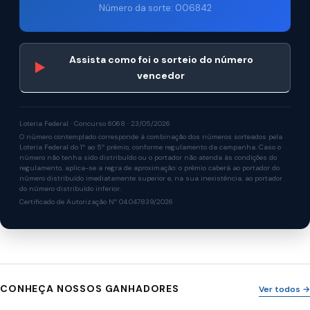
Número da sorte: 006842
Assista como foi o sorteio do número
▶
vencedor
Loteria Federal · Concurso 6068 · 23/05/2026
O número contemplado corresponde à combinação dos números sorteados pela
Loteria Federal do 1º ao 5º prêmio, conforme regulamento da campanha. Caso o
número não tenha sido distribuído ou o portador não atenda às condições do
regulamento, aplica-se a regra de aproximação: o prêmio caberá ao portador do
número distribuído imediatamente superior e, na sua inexistência, ao portador
do número distribuído inferior.
Certificado de Autorização Nº 04.047839/2026
CONHEÇA NOSSOS GANHADORES
Ver todos →