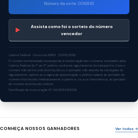
Número da sorte: 006842
Assista como foi o sorteio do número
▶
vencedor
Loteria Federal · Concurso 6068 · 23/05/2026
O número contemplado corresponde à combinação dos números sorteados pela
Loteria Federal do 1º ao 5º prêmio, conforme regulamento da campanha. Caso o
número não tenha sido distribuído ou o portador não atenda às condições do
regulamento, aplica-se a regra de aproximação: o prêmio caberá ao portador do
número distribuído imediatamente superior e, na sua inexistência, ao portador
do número distribuído inferior.
Certificado de Autorização Nº 04.047839/2026
CONHEÇA NOSSOS GANHADORES
Ver todos →