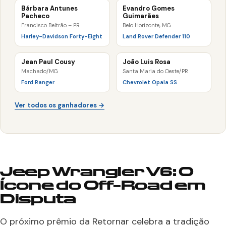
Bárbara Antunes
Evandro Gomes
Pacheco
Guimarães
Francisco Beltrão – PR
Belo Horizonte, MG
Harley-Davidson Forty-Eight
Land Rover Defender 110
Jean Paul Cousy
João Luis Rosa
Machado/MG
Santa Maria do Oeste/PR
Ford Ranger
Chevrolet Opala SS
Ver todos os ganhadores →
Jeep Wrangler V6: O
Ícone do Off-Road em
Disputa
O próximo prêmio da Retornar celebra a tradição