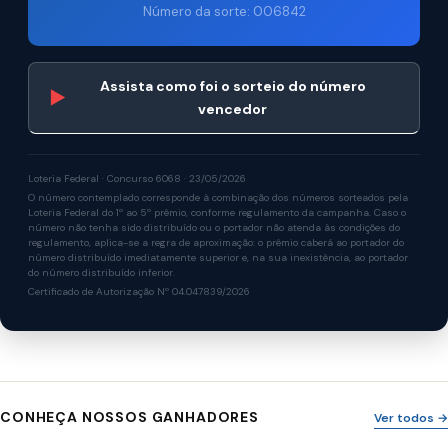
Número da sorte: 006842
Assista como foi o sorteio do número
▶
vencedor
Loteria Federal · Concurso 6068 · 23/05/2026
O número contemplado corresponde à combinação dos números sorteados pela
Loteria Federal do 1º ao 5º prêmio, conforme regulamento da campanha. Caso o
número não tenha sido distribuído ou o portador não atenda às condições do
regulamento, aplica-se a regra de aproximação: o prêmio caberá ao portador do
número distribuído imediatamente superior e, na sua inexistência, ao portador
do número distribuído inferior.
Certificado de Autorização Nº 04.047839/2026
CONHEÇA NOSSOS GANHADORES
Ver todos →