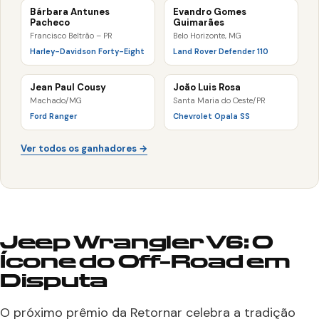
Bárbara Antunes
Evandro Gomes
Pacheco
Guimarães
Francisco Beltrão – PR
Belo Horizonte, MG
Harley-Davidson Forty-Eight
Land Rover Defender 110
Jean Paul Cousy
João Luis Rosa
Machado/MG
Santa Maria do Oeste/PR
Ford Ranger
Chevrolet Opala SS
Ver todos os ganhadores →
Jeep Wrangler V6: O
Ícone do Off-Road em
Disputa
O próximo prêmio da Retornar celebra a tradição