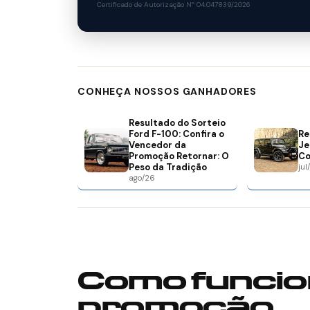
Certificado de Autorização Nº 04.047839/2026
CONHEÇA NOSSOS GANHADORES
Resultado do Sorteio
Ford F-100: Confira o
Re
Vencedor da
Je
Promoção Retornar: O
Co
Peso da Tradição
jul
ago/26
Como funcio
promoção