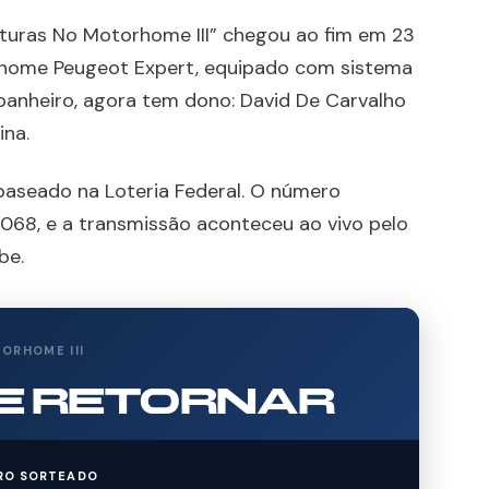
turas No Motorhome III” chegou ao fim em 23
rhome Peugeot Expert, equipado com sistema
 banheiro, agora tem dono: David De Carvalho
ina.
 baseado na Loteria Federal. O número
068, e a transmissão aconteceu ao vivo pelo
be.
ORHOME III
 RETORNAR
RO SORTEADO