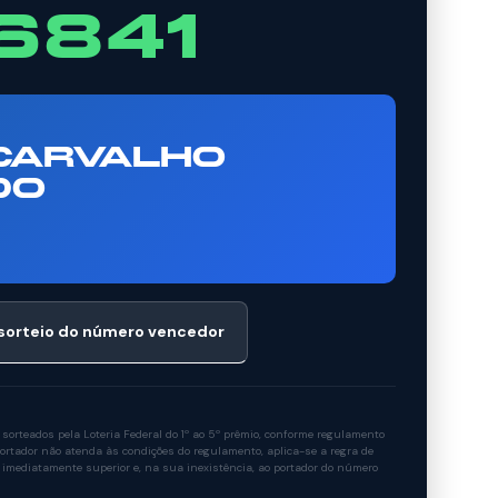
6841
 CARVALHO
DO
 sorteio do número vencedor
rteados pela Loteria Federal do 1º ao 5º prêmio, conforme regulamento
rtador não atenda às condições do regulamento, aplica-se a regra de
 imediatamente superior e, na sua inexistência, ao portador do número