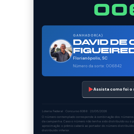
00
GANHADOR(A)
DAVID DE
FIGUEIRE
Florianópolis, SC
Número da sorte: 006842
▶
Assista como foi o
Loteria Federal · Concurso 6068 · 23/05/2026
O número contemplado corresponde à combinação dos números so
da campanha. Caso o número não tenha sido distribuído ou o po
aproximação: o prêmio caberá ao portador do número distribuído
distribuído inferior.