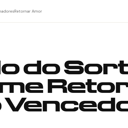
hadores
Retornar Amor
o do Sort
me Retor
o Venced