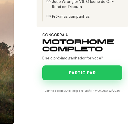
Jeep Wrangler V6: O Ícone do Off-
Road em Disputa
Próximas campanhas
CONCORRA A
MOTORHOME
COMPLETO
E se o próximo ganhador for você?
PARTICIPAR
Certificado de Autorização Nº SPA/MF nº 04.050732/2026