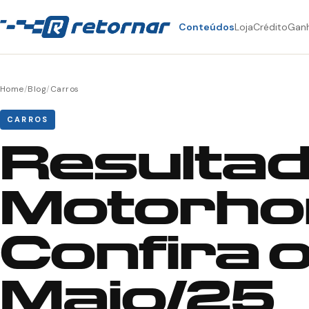
Conteúdos
Loja
Crédito
Gan
Home
/
Blog
/
Carros
CARROS
Resultad
Motorho
Confira 
Maio/25