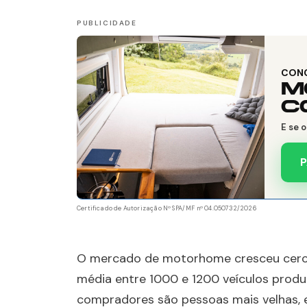
CON
M
C
E se 
P
Certificado de Autorização Nº SPA/MF nº 04.050732/2026
O mercado de motorhome cresceu cerc
média entre 1000 e 1200 veículos produz
compradores são pessoas mais velhas, en