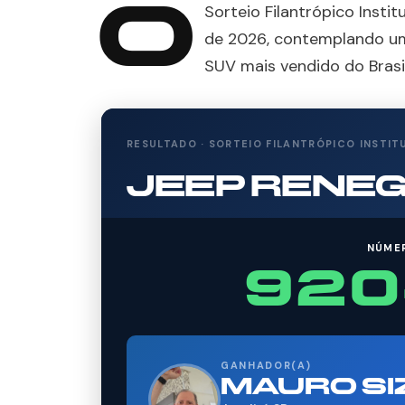
O
Sorteio Filantrópico Instit
de 2026, contemplando um
SUV mais vendido do Brasi
RESULTADO · SORTEIO FILANTRÓPICO INSTIT
JEEP RENE
NÚME
920
GANHADOR(A)
MAURO SI