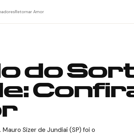
hadores
Retornar Amor
o do Sor
: Confir
r
 Mauro Sizer de Jundiaí (SP) foi o