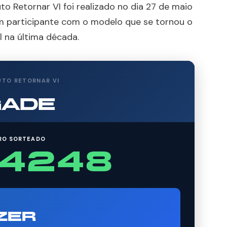
uto Retornar VI foi realizado no dia 27 de maio
 participante com o modelo que se tornou o
l na última década.
UTO RETORNAR VI
GADE
RO SORTEADO
4248
ZER