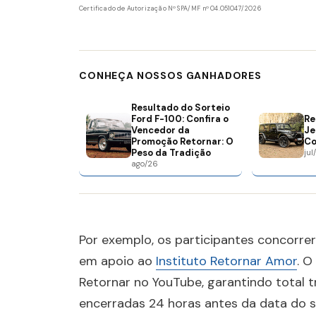
Certificado de Autorização Nº SPA/MF nº 04.051047/2026
CONHEÇA NOSSOS GANHADORES
Resultado do Sorteio
Ford F-100: Confira o
Re
Vencedor da
Je
Promoção Retornar: O
Co
Peso da Tradição
jul
ago/26
Por exemplo, os participantes concorr
em apoio ao
Instituto Retornar Amor
. O
Retornar no YouTube, garantindo total 
encerradas 24 horas antes da data do s