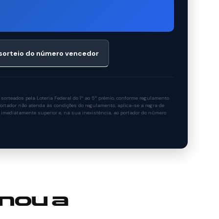
 sorteio do número vencedor
rteados pela Loteria Federal do 1º ao 5º prêmio, conforme regulamento
rtador não atenda às condições do regulamento, aplica-se a regra de
 imediatamente superior e, na sua inexistência, ao portador do número
nou a