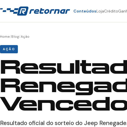
Conteúdos
Loja
Crédito
Gan
Home
/
Blog
/
Ação
AÇÃO
Resultad
Renegade
Vencedo
Resultado oficial do sorteio do Jeep Renegade.