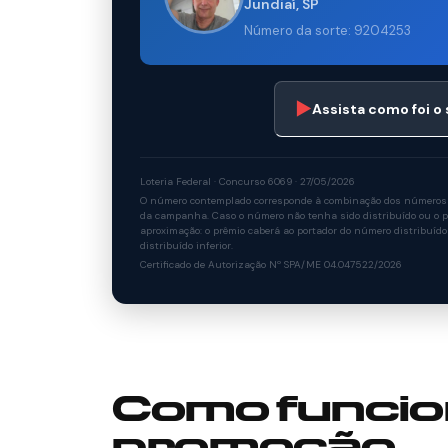
Jundiaí, SP
Número da sorte: 9204253
▶
Assista como foi o
Loteria Federal · Concurso 6069 · 27/05/2026
O número contemplado corresponde à combinação dos números so
da campanha. Caso o número não tenha sido distribuído ou o po
aproximação: o prêmio caberá ao portador do número distribuído
distribuído inferior.
Certificado de Autorização Nº SPA/ME 04.047522/2026
Como funcio
promoção