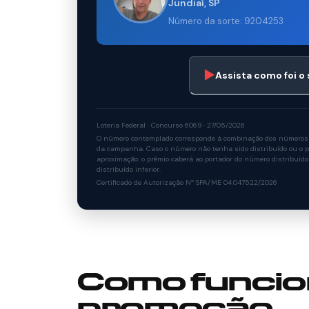
Jundiaí, SP
Número da sorte: 9204253
▶
Assista como foi o
Loteria Federal · Concurso 6069 · 27/05/2026
O número contemplado corresponde à combinação dos números so
da campanha. Caso o número não tenha sido distribuído ou o po
aproximação: o prêmio caberá ao portador do número distribuído
distribuído inferior.
Certificado de Autorização Nº SPA/ME 04.047522/2026
Como funcio
promoção