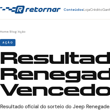
Conteúdos
Loja
Crédito
Gan
Home
/
Blog
/
Ação
AÇÃO
Resultad
Renegade
Vencedo
Resultado oficial do sorteio do Jeep Renegade.