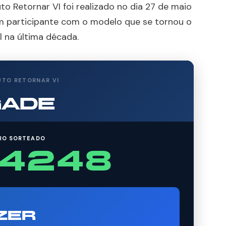
uto Retornar VI foi realizado no dia 27 de maio
 participante com o modelo que se tornou o
l na última década.
UTO RETORNAR VI
GADE
RO SORTEADO
4248
ZER