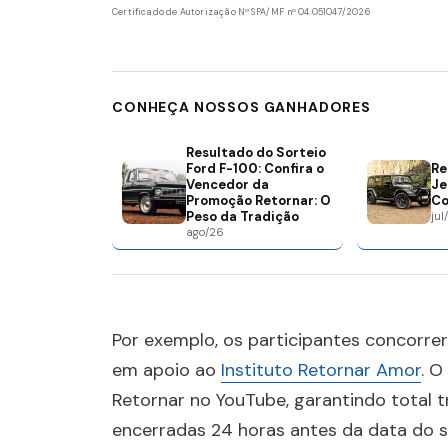
Certificado de Autorização Nº SPA/MF nº 04.051047/2026
CONHEÇA NOSSOS GANHADORES
Resultado do Sorteio
Ford F-100: Confira o
Re
Vencedor da
Je
Promoção Retornar: O
Co
Peso da Tradição
jul
ago/26
Por exemplo, os participantes concorr
em apoio ao
Instituto Retornar Amor
. O
Retornar no YouTube, garantindo total 
encerradas 24 horas antes da data do s