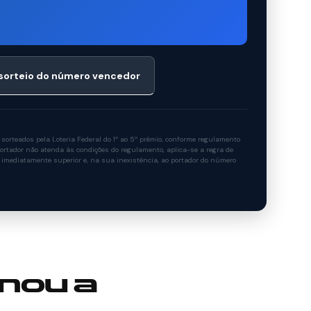
 sorteio do número vencedor
rteados pela Loteria Federal do 1º ao 5º prêmio, conforme regulamento
rtador não atenda às condições do regulamento, aplica-se a regra de
 imediatamente superior e, na sua inexistência, ao portador do número
nou a