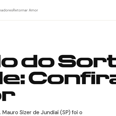
hadores
Retornar Amor
o do Sor
: Confir
r
 Mauro Sizer de Jundiaí (SP) foi o