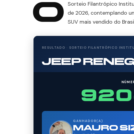
O
Sorteio Filantrópico Instit
de 2026, contemplando um
SUV mais vendido do Brasi
RESULTADO · SORTEIO FILANTRÓPICO INSTIT
JEEP RENE
NÚME
920
GANHADOR(A)
MAURO SI