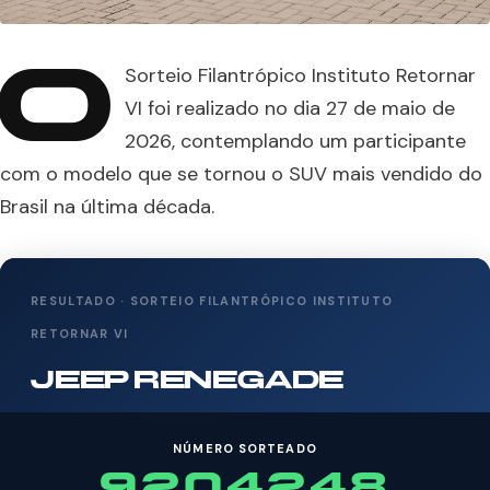
O
Sorteio Filantrópico Instituto Retornar
VI foi realizado no dia 27 de maio de
2026, contemplando um participante
com o modelo que se tornou o SUV mais vendido do
Brasil na última década.
RESULTADO · SORTEIO FILANTRÓPICO INSTITUTO
RETORNAR VI
JEEP RENEGADE
NÚMERO SORTEADO
9204248