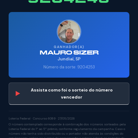
GANHADOR(A)
MAURO SIZER
Jundiaí, SP
Número da sorte: 9204253
Assista como foi o sorteio do número
▶
vencedor
Loteria Federal · Concurso 6069 · 27/05/2026
O número contemplado corresponde à combinação dos números sorteados pela
Loteria Federal do 1º ao 5º prêmio, conforme regulamento da campanha. Caso o
número não tenha sido distribuído ou o portador não atenda às condições do