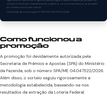
regulamento, aplica-se a regra de aproximação: o prêmio caberá ao portador do
número distribuído imediatamente superior e, na sua inexistência, ao portador
do número distribuído inferior.
Certificado de Autorização Nº SPA/ME 04.047522/2026
Como funcionou a
promoção
A promoção foi devidamente autorizada pela
Secretaria de Prêmios e Apostas (SPA) do Ministério
da Fazenda, sob o número SPA/ME 04.047522/2026.
Além disso, o sorteio seguiu rigorosamente a
metodologia estabelecida, baseando-se nos
resultados da extração da Loteria Federal.