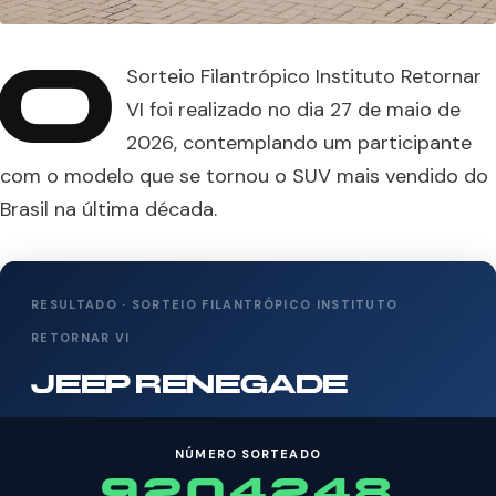
O
Sorteio Filantrópico Instituto Retornar
VI foi realizado no dia 27 de maio de
2026, contemplando um participante
com o modelo que se tornou o SUV mais vendido do
Brasil na última década.
RESULTADO · SORTEIO FILANTRÓPICO INSTITUTO
RETORNAR VI
JEEP RENEGADE
NÚMERO SORTEADO
9204248