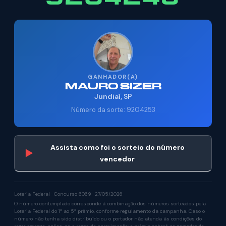
GANHADOR(A)
MAURO SIZER
Jundiaí, SP
Número da sorte: 9204253
Assista como foi o sorteio do número
▶
vencedor
Loteria Federal · Concurso 6069 · 27/05/2026
O número contemplado corresponde à combinação dos números sorteados pela
Loteria Federal do 1º ao 5º prêmio, conforme regulamento da campanha. Caso o
número não tenha sido distribuído ou o portador não atenda às condições do