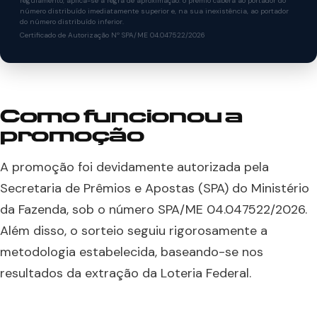
regulamento, aplica-se a regra de aproximação: o prêmio caberá ao portador do
número distribuído imediatamente superior e, na sua inexistência, ao portador
do número distribuído inferior.
Certificado de Autorização Nº SPA/ME 04.047522/2026
Como funcionou a
promoção
A promoção foi devidamente autorizada pela
Secretaria de Prêmios e Apostas (SPA) do Ministério
da Fazenda, sob o número SPA/ME 04.047522/2026.
Além disso, o sorteio seguiu rigorosamente a
metodologia estabelecida, baseando-se nos
resultados da extração da Loteria Federal.