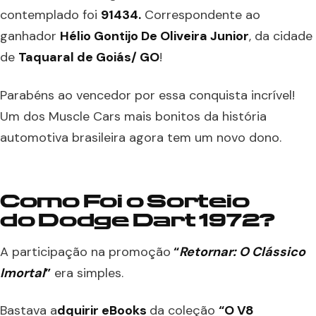
contemplado foi
91434.
Correspondente ao
ganhador
Hélio Gontijo De Oliveira Junior
, da cidade
de
Taquaral de Goiás/ GO
!
Parabéns ao vencedor por essa conquista incrível!
Um dos Muscle Cars mais bonitos da história
automotiva brasileira agora tem um novo dono.
Como Foi o Sorteio
do Dodge Dart 1972?
A participação na promoção
“
Retornar: O Clássico
Imortal
”
era simples.
Bastava a
dquirir eBooks
da coleção
“O V8