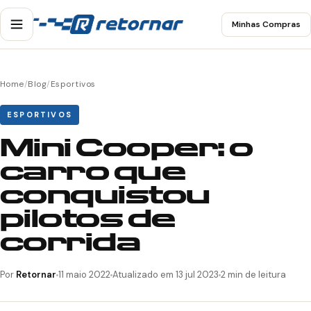
Minhas Compras
Home
/
Blog
/
Esportivos
ESPORTIVOS
Mini Cooper: o
carro que
conquistou
pilotos de
corrida
Por
Retornar
11 maio 2022
Atualizado em 13 jul 2023
2 min de leitura