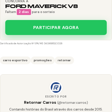
CONCORRA A
FORD MAVERICK V8
Faltam
2 dias
para o sorteio
PARTICIPAR AGORA
Certificado de Autorização Nº SPA/ME 04.048953/2026
carro esportivo
promoções
retornar
ESCRITO POR
Retornar Carros
(@retornar.carros)
Contando histórias do Brasil através dos carros desde 2015.