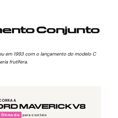
ento Conjunto
rreu em 1993 com o lançamento do modelo C
ia frutífera.
CORRA A
ORD MAVERICK V8
Último dia
para o sorteio