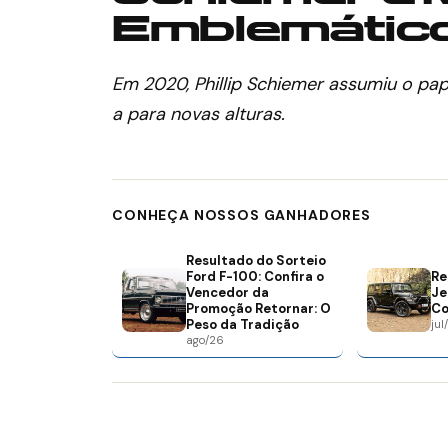
Emblemátic
Em 2020, Phillip Schiemer assumiu o pap
a para novas alturas.
CONHEÇA NOSSOS GANHADORES
Resultado do Sorteio
Ford F-100: Confira o
Re
Vencedor da
Je
Promoção Retornar: O
Co
Peso da Tradição
jul
ago/26