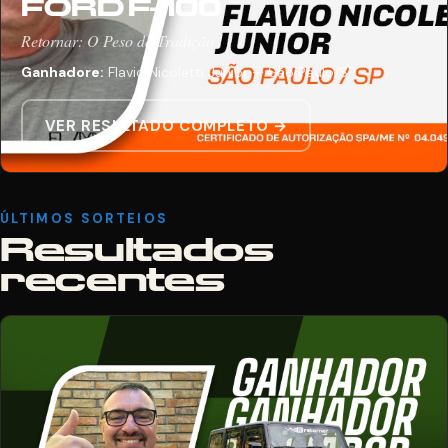
FORD F-100
Retornar: O Peso da Tradição
Ganhadore:
Flavio Nicoletti Junior — São Paulo/SP
VER RESULTADO COMPLETO →
ÚLTIMOS SORTEIOS
Resultados
recentes