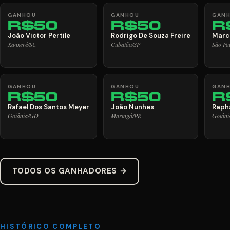
GANHOU
GANHOU
GAN
R$50
R$50
R
João Victor Pertile
Rodrigo De Souza Freire
Marc
Xanxerê/SC
Cubatão/SP
São Pa
GANHOU
GANHOU
GAN
R$50
R$50
R
Rafael Dos Santos Meyer
João Nunhes
Raph
Goiânia/GO
Maringá/PR
Goiân
TODOS OS GANHADORES →
HISTÓRICO COMPLETO