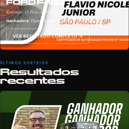
FORD F-100
Retornar: O Peso da Tradição
Ganhadore:
Flavio Nicoletti Junior — São Paulo/SP
VER RESULTADO COMPLETO →
ÚLTIMOS SORTEIOS
Resultados
recentes