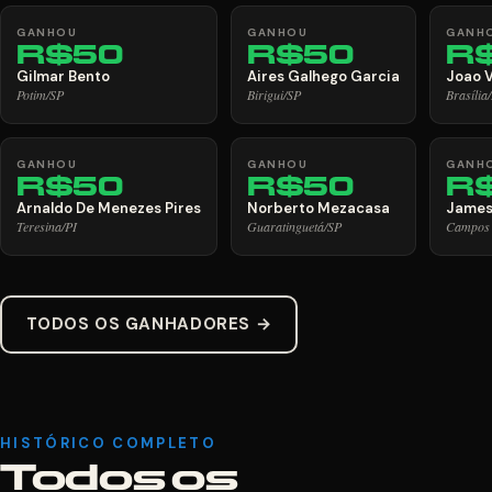
GANHOU
GANHOU
GANH
R$50
R$50
R
Gilmar Bento
Aires Galhego Garcia
Joao V
Potim/SP
Birigui/SP
Brasília
GANHOU
GANHOU
GANH
R$50
R$50
R
Arnaldo De Menezes Pires
Norberto Mezacasa
James
Teresina/PI
Guaratinguetá/SP
Campos 
TODOS OS GANHADORES →
HISTÓRICO COMPLETO
Todos os