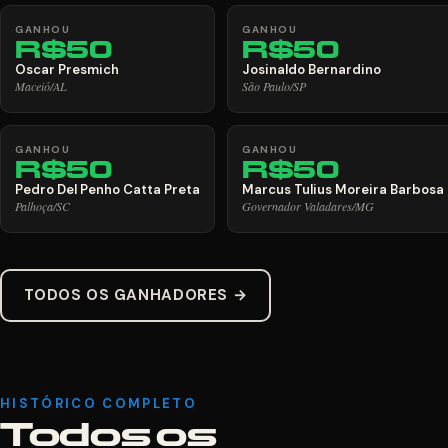
GANHOU
GANHOU
R$50
R$50
Oscar Presmich
Josinaldo Bernardino
Maceió/AL
São Paulo/SP
GANHOU
GANHOU
R$50
R$50
Pedro Del Penho Catta Preta
Marcus Tulius Moreira Barbosa
Palhoça/SC
Governador Valadares/MG
TODOS OS GANHADORES →
HISTÓRICO COMPLETO
Todos os