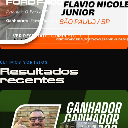
FORD F-100
Retornar: O Peso da Tradição
Ganhadore:
Flavio Nicoletti Junior — São Paulo/SP
VER RESULTADO COMPLETO →
ÚLTIMOS SORTEIOS
Resultados
recentes