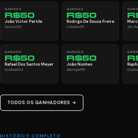
GANHOU
GANHOU
GAN
R$50
R$50
R
João Victor Pertile
Rodrigo De Souza Freire
Marc
Xanxerê/SC
Cubatão/SP
São Pa
GANHOU
GANHOU
GAN
R$50
R$50
R
Rafael Dos Santos Meyer
João Nunhes
Raph
Goiânia/GO
Maringá/PR
Goiân
TODOS OS GANHADORES →
HISTÓRICO COMPLETO