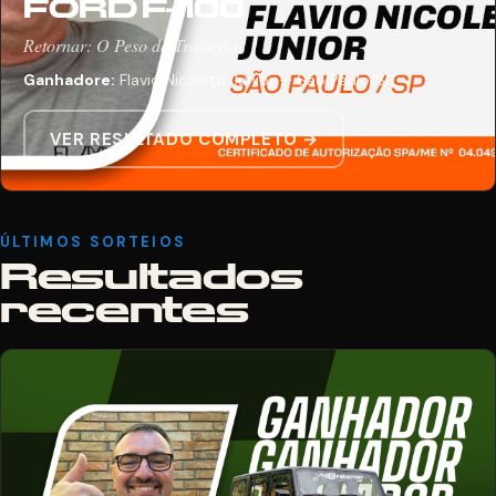
FORD F-100
Retornar: O Peso da Tradição
Ganhadore:
Flavio Nicoletti Junior — São Paulo/SP
VER RESULTADO COMPLETO →
ÚLTIMOS SORTEIOS
Resultados
recentes