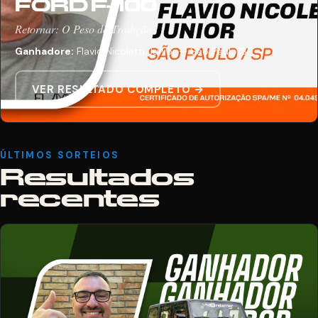
FORD F-100
Retornar: O Peso da Tradição
Ganhadore:
Flavio Nicoletti Junior — São Paulo/SP
VER RESULTADO COMPLETO →
ÚLTIMOS SORTEIOS
Resultados
recentes