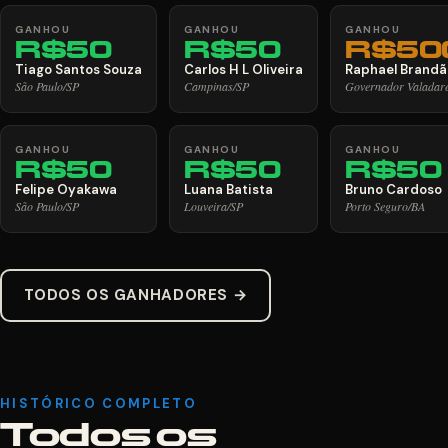
GANHOU
GANHOU
GANHOU
R$50
R$50
R$50
Tiago Santos Souza
Carlos H L Oliveira
Raphael Brandã
São Paulo/SP
Campinas/SP
Governador Valada
GANHOU
GANHOU
GANHOU
R$50
R$50
R$50
Felipe Oyakawa
Luana Batista
Bruno Cardoso
São Paulo/SP
Louveira/SP
Porto Seguro/BA
TODOS OS GANHADORES →
HISTÓRICO COMPLETO
Todos os