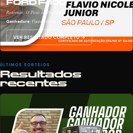
FORD F-100
Retornar: O Peso da Tradição
Ganhadore:
Flavio Nicoletti Junior — São Paulo/SP
VER RESULTADO COMPLETO →
ÚLTIMOS SORTEIOS
Resultados
recentes