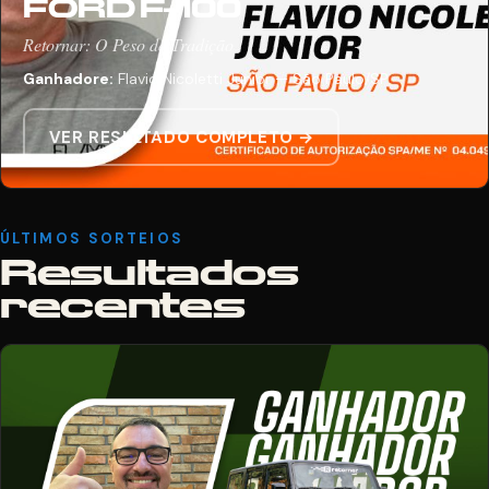
FORD F-100
Retornar: O Peso da Tradição
Ganhadore:
Flavio Nicoletti Junior — São Paulo/SP
VER RESULTADO COMPLETO →
ÚLTIMOS SORTEIOS
Resultados
recentes