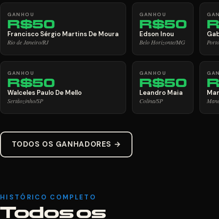
GANHOU
GANHOU
GA
R$50
R$50
R
Francisco Sérgio Martins De Moura
Edson Inou
Gab
Rio de Janeiro/RJ
Belo Horizonte/MG
Port
GANHOU
GANHOU
GA
R$50
R$50
R
Walceles Paulo De Mello
Leandro Maia
Mar
Sertãozinho/SP
Colina/SP
Man
TODOS OS GANHADORES →
HISTÓRICO COMPLETO
Todos os