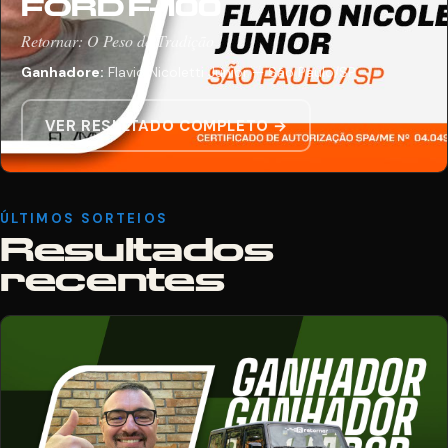
FORD F-100
Retornar: O Peso da Tradição
Ganhadore:
Flavio Nicoletti Junior — São Paulo/SP
VER RESULTADO COMPLETO →
ÚLTIMOS SORTEIOS
Resultados
recentes