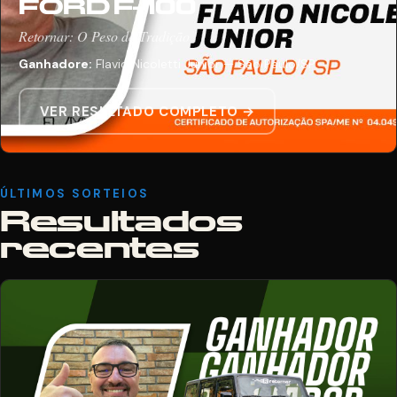
FORD F-100
Retornar: O Peso da Tradição
Ganhadore:
Flavio Nicoletti Junior — São Paulo/SP
VER RESULTADO COMPLETO →
ÚLTIMOS SORTEIOS
Resultados
recentes