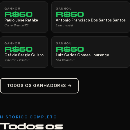
GANHOU
GANHOU
R$50
R$50
Paulo Jose Rathke
Antonio Francisco Dos Santos Santos
Cerro Branco/RS
Cascavel/PR
GANHOU
GANHOU
R$50
R$50
Otávio Sergio Guirro
Luiz Carlos Gomes Lourenço
Ribeirão Preto/SP
São Paulo/SP
TODOS OS GANHADORES →
HISTÓRICO COMPLETO
Todos os