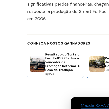
significativas perdas financeiras, cheg
resposta, a produção do Smart ForFour 
em 2006.
CONHEÇA NOSSOS GANHADORES
Resultado do Sorteio
Ford F-100: Confira o
Re
Vencedor da
Je
Promoção Retornar: O
Co
Peso da Tradição
jul
ago/26
Mazda RX-7: A