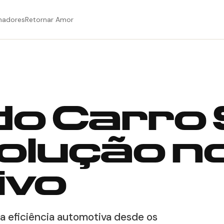
hadores
Retornar Amor
 do Carro
olução n
ivo
a eficiência automotiva desde os