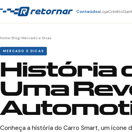
Conteúdos
Loja
Crédito
Gan
Home
/
Blog
/
Mercado e Dicas
MERCADO E DICAS
História
Uma Rev
Automot
Conheça a história do Carro Smart, um ícone d