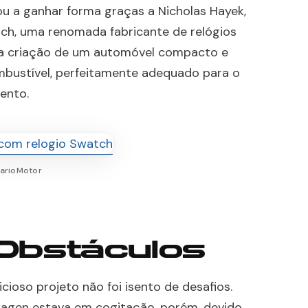
u a ganhar forma graças a Nicholas Hayek,
ch, uma renomada fabricante de relógios
u a criação de um automóvel compacto e
bustível, perfeitamente adequado para o
ento.
iarioMotor
 Obstáculos
ioso projeto não foi isento de desafios.
wagen estava em cogitação, porém, devido