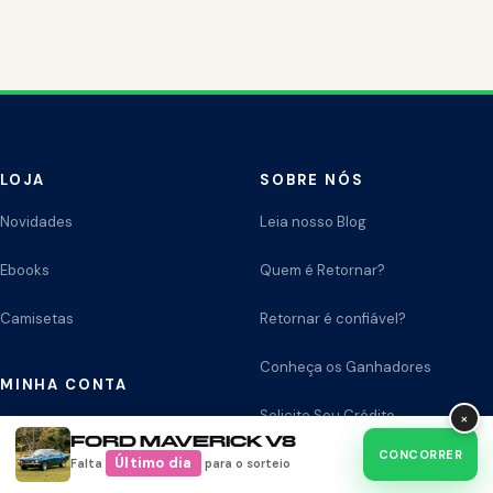
LOJA
SOBRE NÓS
Novidades
Leia nosso Blog
Ebooks
Quem é Retornar?
Camisetas
Retornar é confiável?
Conheça os Ganhadores
MINHA CONTA
Solicite Seu Crédito
×
Minha Conta
FORD MAVERICK V8
CONCORRER
Último dia
Trabalhe Conosco
Falta
para o sorteio