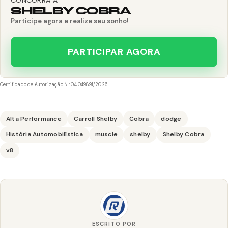
CONCORRA A
SHELBY COBRA
Participe agora e realize seu sonho!
PARTICIPAR AGORA
Certificado de Autorização Nº 04.049891/2026.
Alta Performance
Carroll Shelby
Cobra
dodge
História Automobilística
muscle
shelby
Shelby Cobra
v8
ESCRITO POR